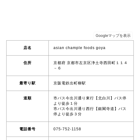
店名
asian chample foods goya
住所
京都府 京都市左京区浄土寺西田町１１４
－６
最寄り駅
京阪電鉄出町柳駅
道順
市バス今出川通り東行【北白川】バス停
より徒歩１分
市バス今出川通り西行【銀閣寺道】バス
停より徒歩３分
電話番号
075-752-1158