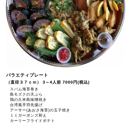
バラエティプレート
（直径３７ｃｍ） 3～4人前 7000円(税込)
スパム海苔巻き
島モズクの天ぷら
鶏の久米島味噌焼き
台湾風手羽先揚げ
アーサー(あおさ海苔)の玉子焼き
ミミガーポンズ和え
カーリーフライドポテト