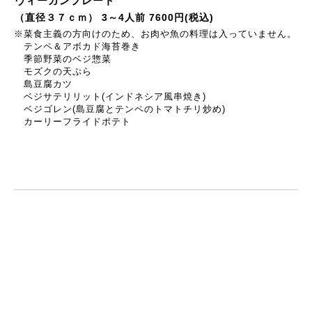
ヴィーガンプレート
（直径３７ｃｍ） 3～4人前 7600円(税込)
※菜食主義の方向けのため、お肉や魚の料理は入っていません。
テンペ＆アボカド海苔巻き
季節野菜のベジ惣菜
モズクの天ぷら
島豆腐カツ
ベジサテリリット(インドネシア風串焼き)
ベジゴレン(島豆腐とテンペのトマトチリ炒め)
カーリーフライドポテト