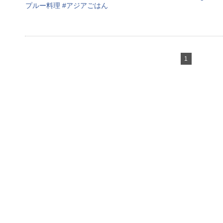
プルー料理
#
アジアごはん
1