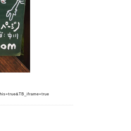
his=true&TB_iframe=true