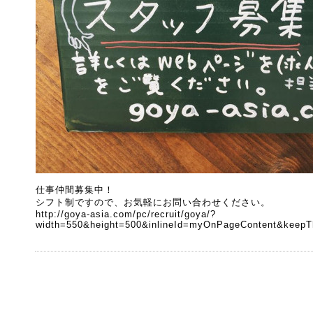
仕事仲間募集中！
シフト制ですので、お気軽にお問い合わせください。
http://goya-asia.com/pc/recruit/goya/?
width=550&height=500&inlineId=myOnPageContent&keepT