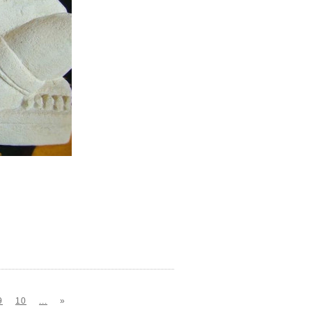
9
10
...
»