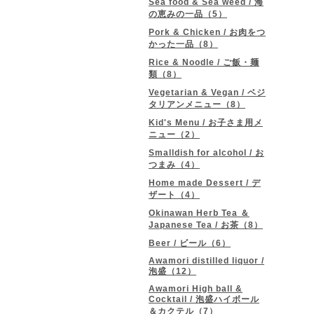
Sea food & Sea weed / 海
の恵みの一品（5）
Pork & Chicken / お肉をつ
かった一品（8）
Rice & Noodle / ご飯・麺
類（8）
Vegetarian & Vegan / ベジ
タリアンメニュー（8）
Kid's Menu / お子さま用メ
ニュー（2）
Smalldish for alcohol / お
つまみ（4）
Home made Dessert / デ
ザート（4）
Okinawan Herb Tea ＆
Japanese Tea / お茶（8）
Beer / ビール（6）
Awamori distilled liquor /
泡盛（12）
Awamori High ball &
Cocktail / 泡盛ハイボール
＆カクテル（7）