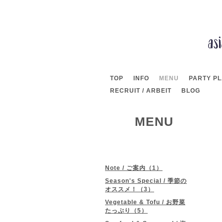
TOP
INFO
MENU
PARTY P
RECRUIT / ARBEIT
BLOG
MENU
Note / ご案内（1）
Season's Special / 季節の
オススメ！（3）
Vegetable & Tofu / お野菜
たっぷり（5）