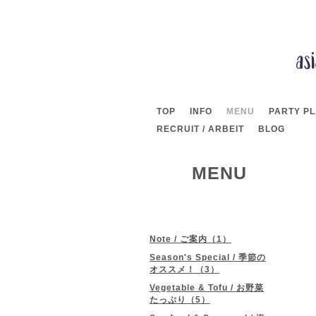
TOP
INFO
MENU
PARTY P
RECRUIT / ARBEIT
BLOG
MENU
Note / ご案内（1）
Season's Special / 季節の
オススメ！（3）
Vegetable & Tofu / お野菜
たっぷり（5）