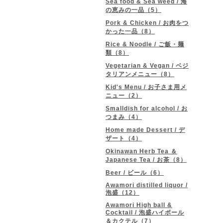
Sea food & Sea weed / 海
の恵みの一品（5）
Pork & Chicken / お肉をつ
かった一品（8）
Rice & Noodle / ご飯・麺
類（8）
Vegetarian & Vegan / ベジ
タリアンメニュー（8）
Kid's Menu / お子さま用メ
ニュー（2）
Smalldish for alcohol / お
つまみ（4）
Home made Dessert / デ
ザート（4）
Okinawan Herb Tea ＆
Japanese Tea / お茶（8）
Beer / ビール（6）
Awamori distilled liquor /
泡盛（12）
Awamori High ball &
Cocktail / 泡盛ハイボール
＆カクテル（7）